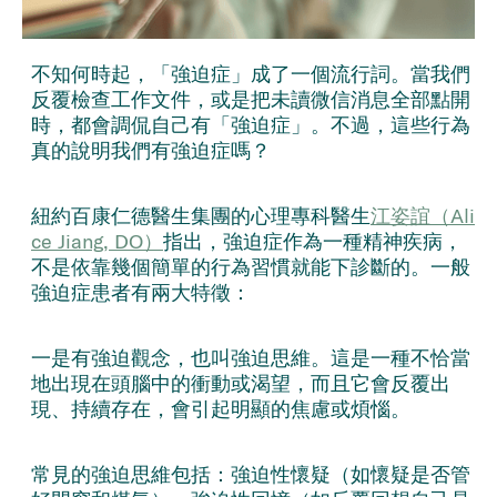
不知何時起，「強迫症」成了一個流行詞。當我們
反覆檢查工作文件，或是把未讀微信消息全部點開
時，都會調侃自己有「強迫症」。不過，這些行為
真的說明我們有強迫症嗎？
紐約百康仁德醫生集團的心理專科醫生
江姿誼（Ali
ce Jiang, DO）
指出，強迫症作為一種精神疾病，
不是依靠幾個簡單的行為習慣就能下診斷的。一般
強迫症患者有兩大特徵：
一是有強迫觀念，也叫強迫思維。這是一種不恰當
地出現在頭腦中的衝動或渴望，而且它會反覆出
現、持續存在，會引起明顯的焦慮或煩惱。
常見的強迫思維包括：強迫性懷疑（如懷疑是否管