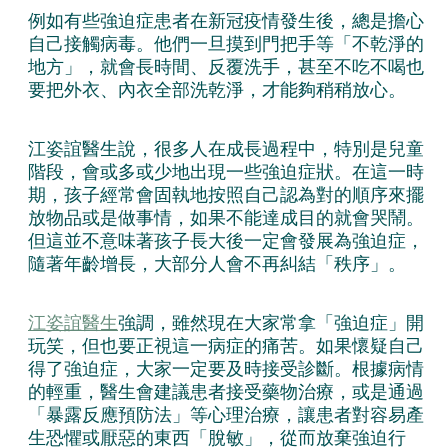
例如有些強迫症患者在新冠疫情發生後，總是擔心
自己接觸病毒。他們一旦摸到門把手等「不乾淨的
地方」，就會長時間、反覆洗手，甚至不吃不喝也
要把外衣、內衣全部洗乾淨，才能夠稍稍放心。
江姿誼醫生說，很多人在成長過程中，特別是兒童
階段，會或多或少地出現一些強迫症狀。在這一時
期，孩子經常會固執地按照自己認為對的順序來擺
放物品或是做事情，如果不能達成目的就會哭鬧。
但這並不意味著孩子長大後一定會發展為強迫症，
隨著年齡增長，大部分人會不再糾結「秩序」。
江姿誼醫生
強調，雖然現在大家常拿「強迫症」開
玩笑，但也要正視這一病症的痛苦。如果懷疑自己
得了強迫症，大家一定要及時接受診斷。根據病情
的輕重，醫生會建議患者接受藥物治療，或是通過
「暴露反應預防法」等心理治療，讓患者對容易產
生恐懼或厭惡的東西「脫敏」，從而放棄強迫行