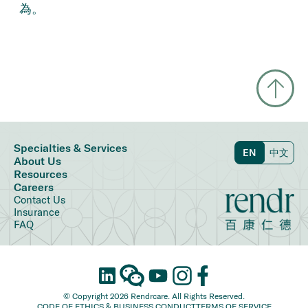
為。
Specialties & Services
EN
中文
About Us
Resources
Careers
Contact Us
Insurance
FAQ
© Copyright 2026 Rendrcare. All Rights Reserved.
CODE OF ETHICS & BUSINESS CONDUCT
TERMS OF SERVICE