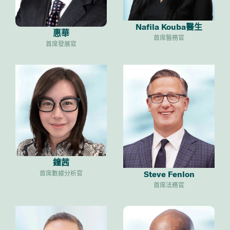
Nafila Kouba醫生
惠華
首席醫務官
首席發展官
鐘茜
Steve Fenlon
首席數據分析官
首席法務官