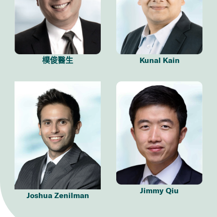
樸俊醫生
Kunal Kain
Jimmy Qiu
Joshua Zenilman