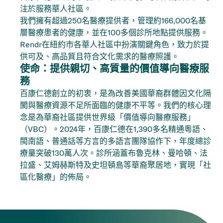
注於服務華人社區。
我們擁有超過250名醫療提供者，管理約166,000名基
層醫療患者的健康，並在100多個診所地點提供服務。
Rendr在紐約市各華人社區中扮演關鍵角色，致力於提
供可及、高品質且符合文化需求的醫療照護。
使命：提供親切、高質量的價值導向醫療服
務
百康仁德創立的初衷，是為改善美國華裔群體因文化隔
閡與醫療資源不足所面臨的健康不平等。我們的核心理
念是為華裔社區提供世界級「價值導向醫療服務」
（VBC）。2024年，百康仁德在1,390多名精通粵語、
閩南語、普通話等方言的多語言團隊協作下，年度總診
療量突破130萬人次。診所涵蓋布魯克林、曼哈頓、法
拉盛、艾姆赫斯特及史坦頓島等華裔聚居地，實現「社
區化醫療」的佈局。