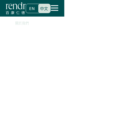
EN
中文
>
首頁
關於我們
百康仁德是綜合性、
多專科醫生集團