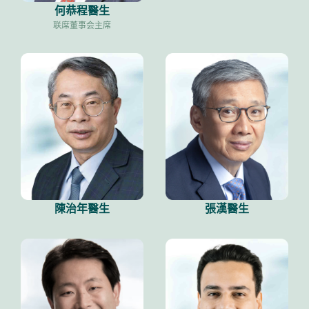
何恭程醫生
联席董事会主席
陳治年醫生
張漢醫生