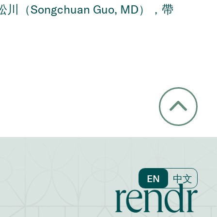
ongchuan Guo, MD），帶
EN
中文