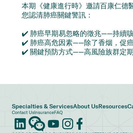
本期《健康進行時》邀請百康仁德醫療集團
您認清肺癌關鍵警訊：
✔️ 肺癌早期易忽略的徵兆——持續
✔️ 肺癌高危因素——除了香烟，促
✔️ 關鍵預防方式——高風險族群定
Specialties & Services
About Us
Resources
C
Contact Us
Insurance
FAQ