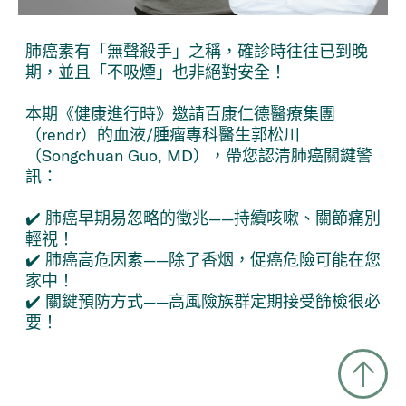
肺癌素有「無聲殺手」之稱，確診時往往已到晚
期，並且「不吸煙」也非絕對安全！
本期《健康進行時》邀請百康仁德醫療集團
（rendr）的血液/腫瘤專科醫生郭松川
（Songchuan Guo, MD），帶您認清肺癌關鍵警
訊：
✔️ 肺癌早期易忽略的徵兆——持續咳嗽、關節痛別
輕視！
✔️ 肺癌高危因素——除了香烟，促癌危險可能在您
家中！
✔️ 關鍵預防方式——高風險族群定期接受篩檢很必
要！