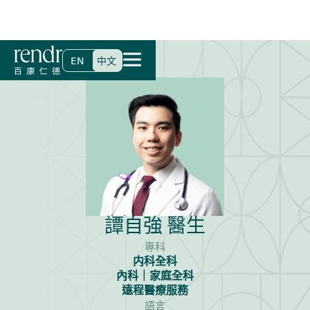
首頁
>
尋找醫生
>
譚自強 醫生
EN
中文
譚自強 醫生
專科
内科全科
內科｜家庭全科
遠程醫療服務
語言