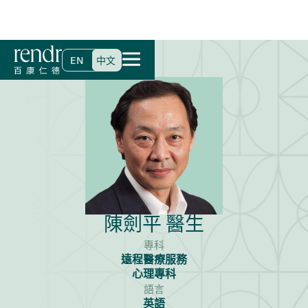
首頁
>
尋找醫生
>
陳劍平 醫生
EN
中文
陳劍平 醫生
專科
遠程醫療服務
心理專科
語言
英語