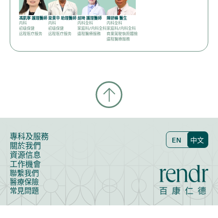
馮凱寧 護理醫師
梁景华 助理醫師
胡琦 護理醫師
陳研峰 醫生
内科
内科
内科全科
内科全科
初级保健
初级保健
家庭科/内科全科
家庭科/内科全科
远程医疗服务
远程医疗服务
遠程醫療服務
商業駕駛執照體檢
遠程醫療服務
專科及服務
EN
中文
關於我們
資源信息
工作機會
聯繫我們
醫療保險
常見問題