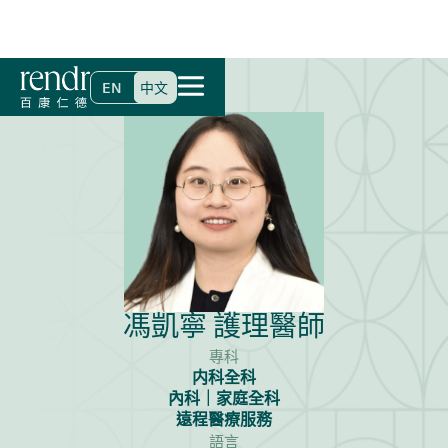
首頁
>
尋找醫生
>
馮凱寧 護理醫師
EN
中文
馮凱寧 護理醫師
專科
内科全科
內科｜家庭全科
遠程醫療服務
語言