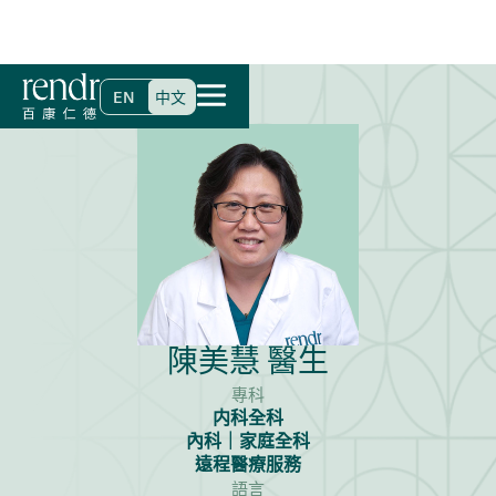
首頁
>
尋找醫生
>
陳美慧 醫生
EN
中文
陳美慧 醫生
專科
内科全科
內科｜家庭全科
遠程醫療服務
語言