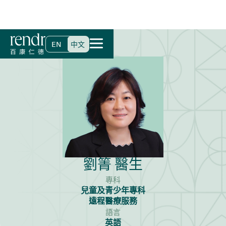
首頁
>
尋找醫生
>
劉箐 醫生
EN
中文
劉箐 醫生
專科
兒童及青少年專科
遠程醫療服務
語言
英語