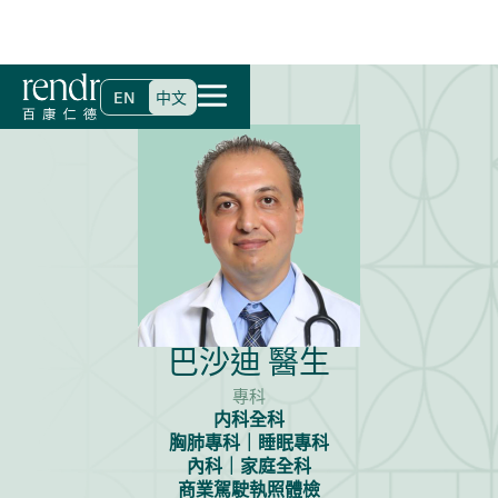
首頁
>
尋找醫生
>
巴沙迪 醫生
EN
中文
巴沙迪 醫生
專科
内科全科
胸肺專科｜睡眠專科
內科｜家庭全科
商業駕駛執照體檢