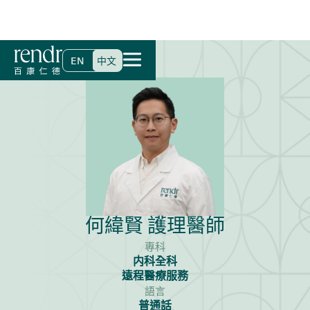
首頁
>
尋找醫生
>
何緯賢 護理醫師
EN
中文
何緯賢 護理醫師
專科
内科全科
遠程醫療服務
語言
普通話