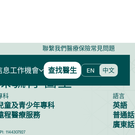
聯繫我們
醫療保險
常見問題
信息
工作機會
查找醫生
EN
中文
陳毓青 醫生
專科
語言
兒童及青少年專科
英語
遠程醫療服務
普通話
廣東話
PI:
1144307927