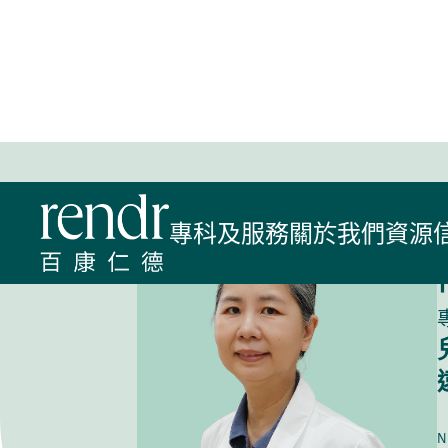
首頁
>
尋找醫生
>
陳毓青 醫生
專科及服務
關於我們
資源
N