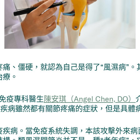
痛、僵硬，就認為自己是得了“風濕病”。
治療。
濕免疫專科醫生
陳安琪（Angel Chen, DO）
兩種疾病雖然都有關節疼痛的症狀，但是具
疫疾病。當免疫系統失調，本該攻擊外來病