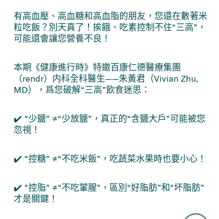
有高血壓、高血糖和高血脂的朋友，您還在數著米
粒吃飯？別天真了！挨餓、吃素控制不住“三高”，
可能還會讓您營養不良！
本期《健康進行時》特邀百康仁德醫療集團
（rendr）内科全科醫生——朱黃君（Vivian Zhu,
MD），爲您破解“三高”飲食迷思：
✔️ “少鹽” ≠“少放鹽”，真正的“含鹽大戶”可能被您
忽視！
✔️ “控糖” ≠“不吃米飯”，吃蔬菜水果時也要小心！
✔️ “控脂” ≠“不吃葷腥”，區別“好脂肪”和“坏脂肪”
才是關鍵！