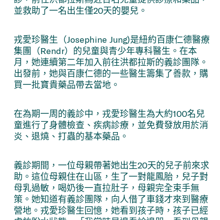
並救助了一名出生僅20天的嬰兒。
戎愛珍醫生（Josephine Jung)是紐約百康仁德醫療
集團（Rendr）的兒童與青少年專科醫生。在本
月，她連續第二年加入前往洪都拉斯的義診團隊。
出發前，她與百康仁德的一些醫生籌集了善款，購
買一批寶貴藥品帶去當地。
在為期一周的義診中，戎愛珍醫生為大約100名兒
童進行了身體檢查、疾病診療，並免費發放用於消
炎、退燒、打蟲的基本藥品。
義診期間，一位母親帶著她出生20天的兒子前來求
助。這位母親住在山區，生了一對龍鳳胎，兒子對
母乳過敏，喝奶後一直拉肚子，母親完全束手無
策。她知道有義診團隊，向人借了車錢才來到醫療
營地。戎愛珍醫生回憶，她看到孩子時，孩子已經