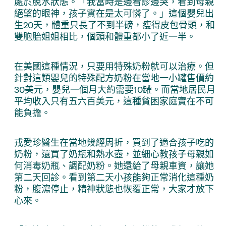
處於脫水狀態。「我當時是邊看診邊哭，看到母親
絕望的眼神，孩子實在是太可憐了。」這個嬰兒出
生20天，體重只長了不到半磅，瘦得皮包骨頭，和
雙胞胎姐姐相比，個頭和體重都小了近一半。
在美國這種情況，只要用特殊奶粉就可以治療。但
針對這類嬰兒的特殊配方奶粉在當地一小罐售價約
30美元，嬰兒一個月大約需要10罐。而當地居民月
平均收入只有五六百美元，這種貧困家庭實在不可
能負擔。
戎愛珍醫生在當地幾經周折，買到了適合孩子吃的
奶粉，還買了奶瓶和熱水壺，並細心教孩子母親如
何消毒奶瓶、調配奶粉。她還給了母親車資，讓她
第二天回診。看到第二天小孩能夠正常消化這種奶
粉，腹瀉停止，精神狀態也恢覆正常，大家才放下
心來。