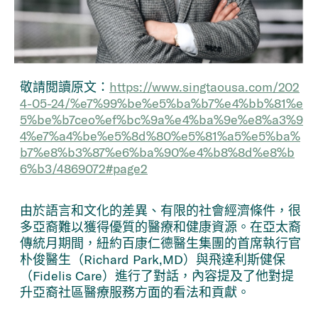
敬請閲讀原文：
https://www.singtaousa.com/202
4-05-24/%e7%99%be%e5%ba%b7%e4%bb%81%e
5%be%b7ceo%ef%bc%9a%e4%ba%9e%e8%a3%9
4%e7%a4%be%e5%8d%80%e5%81%a5%e5%ba%
b7%e8%b3%87%e6%ba%90%e4%b8%8d%e8%b
6%b3/4869072#page2
由於語言和文化的差異、有限的社會經濟條件，很
多亞裔難以獲得優質的醫療和健康資源。在亞太裔
傳統月期間，紐約百康仁德醫生集團的首席執行官
朴俊醫生（Richard Park,MD）與飛達利斯健保
（Fidelis Care）進行了對話，內容提及了他對提
升亞裔社區醫療服務方面的看法和貢獻。