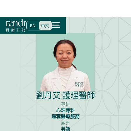
首頁
>
尋找醫生
>
劉丹艾 護理醫師
EN
中文
劉丹艾 護理醫師
專科
心理專科
遠程醫療服務
語言
英語