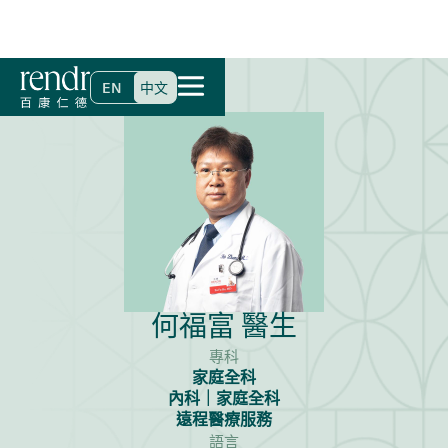
首頁
>
尋找醫生
>
何福富 醫生
EN
中文
何福富 醫生
專科
家庭全科
內科｜家庭全科
遠程醫療服務
語言