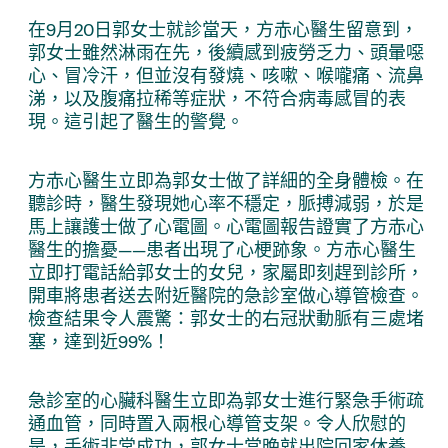
在9月20日郭女士就診當天，方赤心醫生留意到，
郭女士雖然淋雨在先，後續感到疲勞乏力、頭暈噁
心、冒冷汗，但並沒有發燒、咳嗽、喉嚨痛、流鼻
涕，以及腹痛拉稀等症狀，不符合病毒感冒的表
現。這引起了醫生的警覺。
方赤心醫生立即為郭女士做了詳細的全身體檢。在
聽診時，醫生發現她心率不穩定，脈搏減弱，於是
馬上讓護士做了心電圖。心電圖報告證實了方赤心
醫生的擔憂——患者出現了心梗跡象。方赤心醫生
立即打電話給郭女士的女兒，家屬即刻趕到診所，
開車將患者送去附近醫院的急診室做心導管檢查。
檢查結果令人震驚：郭女士的右冠狀動脈有三處堵
塞，達到近99%！
急診室的心臟科醫生立即為郭女士進行緊急手術疏
通血管，同時置入兩根心導管支架。令人欣慰的
是，手術非常成功，郭女士當晚就出院回家休養