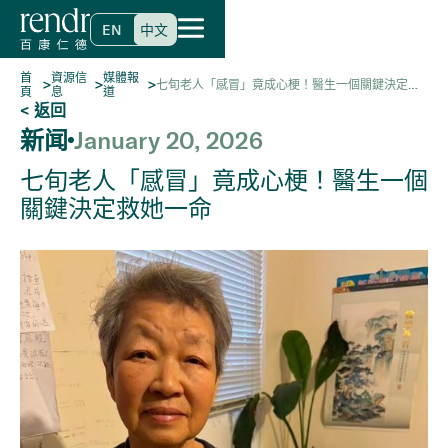
EN
中文
首
資源信
媒體報
>
>
>
七旬老人「感冒」竟成心梗！醫生一個關鍵決定救
頁
息
道
她一命
< 返回
新闻
January 20, 2026
七旬老人「感冒」竟成心梗！醫生一個
關鍵決定救她一命