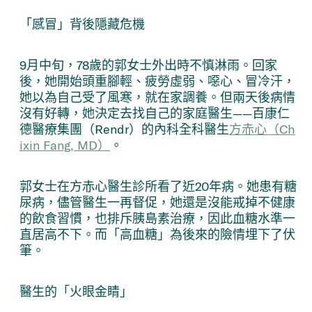
「感冒」背後隱藏危機
9月中旬，78歲的郭女士外出時不慎淋雨。回家
後，她開始頭重腳輕、疲勞虛弱、噁心、冒冷汗，
她以為自己受了風寒，就在家調養。但兩天後病情
沒有好轉，她決定去找自己的家庭醫生——百康仁
德醫療集團（Rendr）的內科全科醫生
方赤心（Ch
ixin Fang, MD）
。
郭女士在方赤心醫生診所看了近20年病。她患有糖
尿病，儘管醫生一再督促，她還是沒能戒掉不健康
的飲食習慣，也排斥胰島素治療，因此血糖水準一
直居高不下。而「高血糖」為後來的險情埋下了伏
筆。
醫生的「火眼金睛」