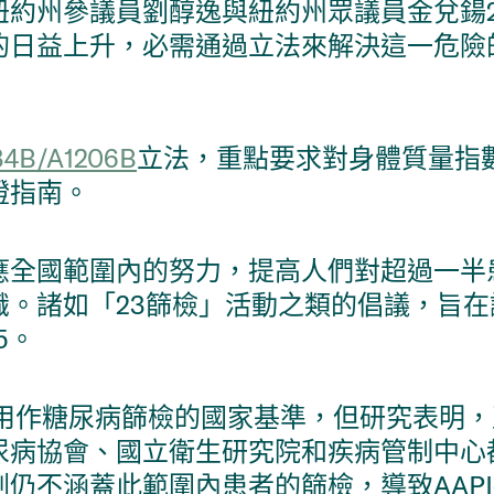
紐約州參議員劉醇逸與紐約州眾議員金兌鍚
的日益上升，必需通過立法來解決這一危險
34B/A1206B
立法，重點要求對身體質量指數
證指南。
應全國範圍內的努力，提高人們對超過一半
。諸如「23篩檢」活動之類的倡議，旨在讓
5。
被用作糖尿病篩檢的國家基準，但研究表明，
病協會、國立衛生研究院和疾病管制中心都承認
仍不涵蓋此範圍內患者的篩檢，導致AAP