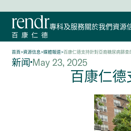
專科及服務
關於我們
資源
首頁
>
資源信息
>
媒體報道
>
百康仁德支持針對亞裔糖尿病篩查
新闻
May 23, 2025
百康仁德