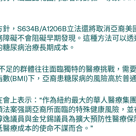
，S634B/A1206B立法還將取消亞裔
務障礙不會阻礙早期發現。這種方法可以透
的糖尿病治療長期成本。
代表性不足的群體往往面臨獨特的醫療挑戰，
數(BMI)下，亞裔患糖尿病的風險高於普
會上表示：“作為紐約最大的華人醫療集團
項法案强調亞裔所面臨的特殊健康風險，並
醇逸議員與金兌錫議員為擴大預防性醫療保
低醫療成本的使命不謀而合。”