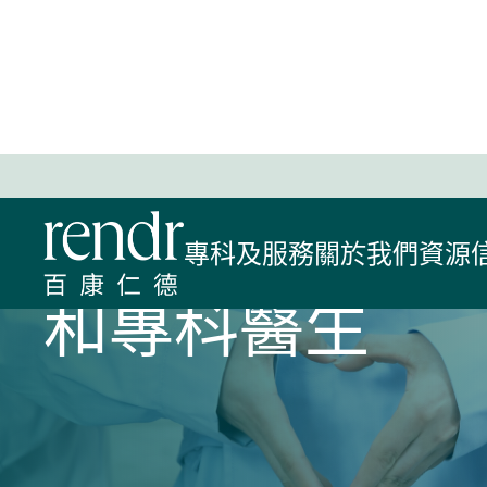
首頁
>
專科及服務
>
手術外科
我們擁有100
專科及服務
關於我們
資源
和專科醫生