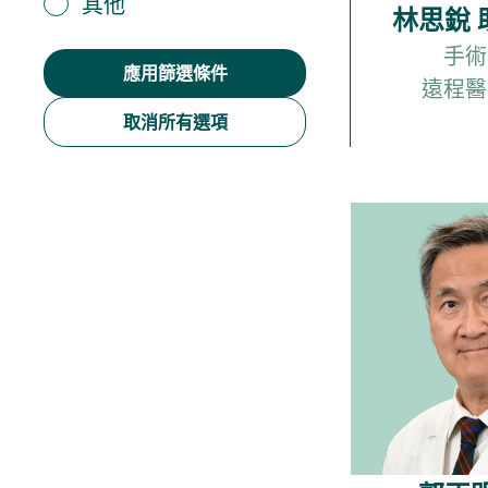
其他
林思銳 
手術
遠程醫
取消所有選項