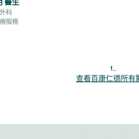
 醫生
外科
療服務
1
...
查看百康仁德所有