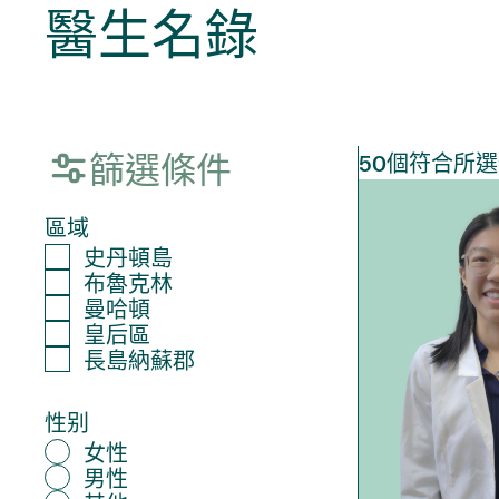
醫生名錄
篩選條件
50
個符合所選
區域
史丹頓島
布魯克林
曼哈頓
皇后區
長島納蘇郡
性别
女性
男性