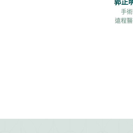
郭正明
手術
遠程醫