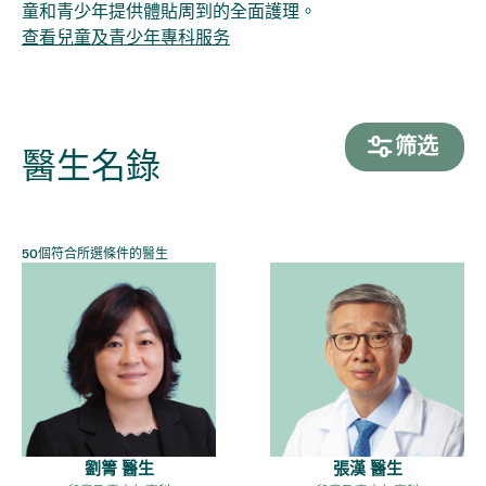
童和青少年提供體貼周到的全面護理。
查看
兒童及青少年專科
服务
筛选
醫生名錄
50
個符合所選條件的醫生
劉箐 醫生
張漢 醫生