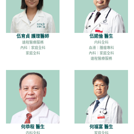
伍育貞 護理醫師
伍諾倫 醫生
遠程醫療服務
内科全科
內科｜家庭全科
血液｜腫瘤專科
家庭全科
內科｜家庭全科
遠程醫療服務
何恭程 醫生
何福富 醫生
内科全科
家庭全科