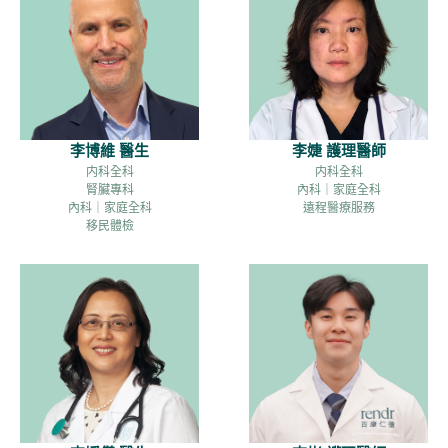
李博維 醫生
李婕 護理醫師
内科全科
内科全科
腎臟專科
內科｜家庭全科
內科｜家庭全科
遠程醫療服務
移民體檢