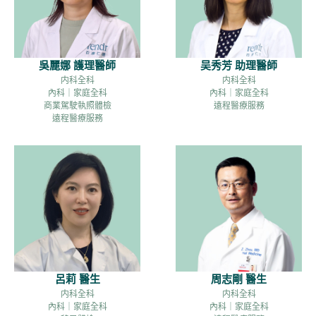
吳麗娜 護理醫師
吴秀芳 助理醫師
内科全科
内科全科
內科｜家庭全科
內科｜家庭全科
商業駕駛執照體檢
遠程醫療服務
遠程醫療服務
呂莉 醫生
周志剛 醫生
内科全科
内科全科
內科｜家庭全科
內科｜家庭全科